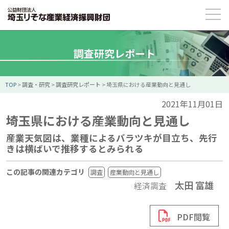
調査研究レポート
TOP
>
調査・研究
>
調査研究レポート
>
埼玉県における産業動向と見通し
2021年11月01日
埼玉県における産業動向と見通し
産業天気図は、業種によるバラツキが目立ち、先行
きは横ばいで推移するとみられる
この記事の関連カテゴリ
調査
産業動向と見通し
太田 富雄
経済調査
PDF閲覧