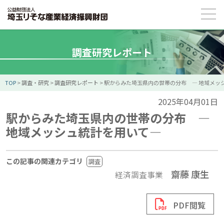
調査研究レポート
TOP
>
調査・研究
>
調査研究レポート
>
駅からみた埼玉県内の世帯の分布 ― 地域メッ
2025年04月01日
駅からみた埼玉県内の世帯の分布 ―
地域メッシュ統計を用いて―
この記事の関連カテゴリ
調査
齋藤 康生
経済調査事業
PDF閲覧