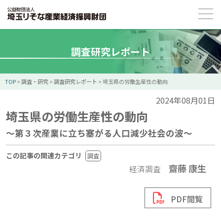
調査研究レポート
TOP
>
調査・研究
>
調査研究レポート
>
埼玉県の労働生産性の動向
2024年08月01日
埼玉県の労働生産性の動向
～第３次産業に立ち塞がる人口減少社会の波～
この記事の関連カテゴリ
調査
齋藤 康生
経済調査
PDF閲覧