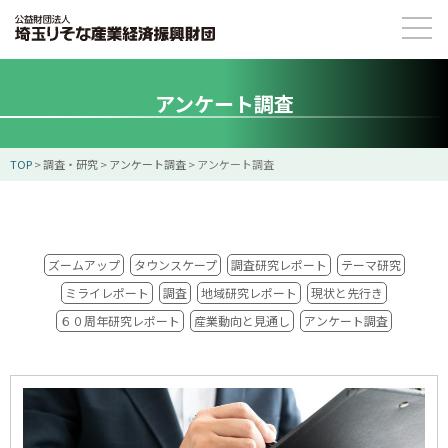
アンケート調査
TOP
>
調査・研究
>
アンケート調査
>
アンケート調査
ズームアップ
タウンスケープ
調査研究レポート
テーマ研究
ミライレポート
調査
地域研究レポート
現状と先行き
６０周年研究レポート
産業動向と見通し
アンケート調査