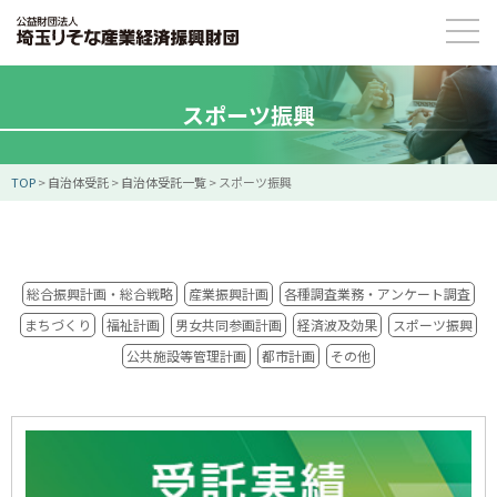
スポーツ振興
TOP
>
自治体受託
>
自治体受託一覧
>
スポーツ振興
総合振興計画・総合戦略
産業振興計画
各種調査業務・アンケート調査
まちづくり
福祉計画
男女共同参画計画
経済波及効果
スポーツ振興
公共施設等管理計画
都市計画
その他